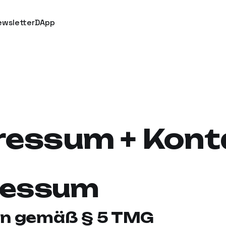
ewsletter
DApp
ressum + Kont
ressum
n gemäß § 5 TMG