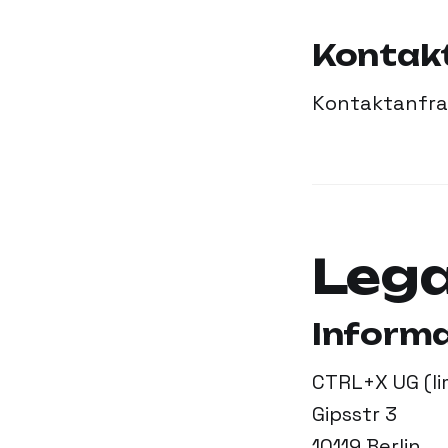
Kontak
Kontaktanfra
Lega
Informa
CTRL+X UG (lim
Gipsstr 3
10119 Berlin