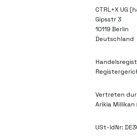
CTRL+X UG (h
Gipsstr 3
10119 Berlin
Deutschland
Handelsregist
Registergeric
Vertreten dur
Arikia Millika
USt-IdNr: DE