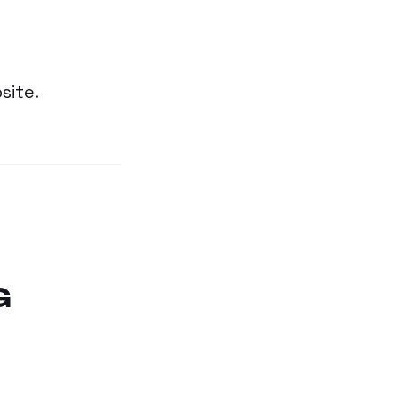
site.
G