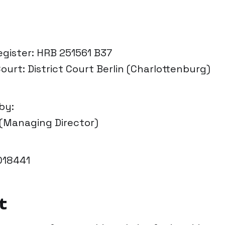
gister: HRB 251561 B37
ourt: District Court Berlin (Charlottenburg)
by:
n (Managing Director)
018441
t