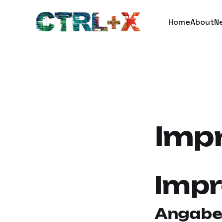
Home
About
N
Imp
Imp
Angabe