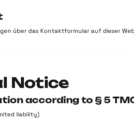
t
gen über das Kontaktformular auf dieser Web
l Notice
tion according to § 5 TM
ited liability)